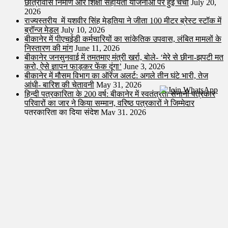
छात्रावास निर्माण और शिक्षा सहायता योजनाओं पर हुई चर्चा
July 20,
2026
राज्यस्तरीय में यशवीर सिंह मेड़तिया ने जीता 100 मीटर ब्रेस्ट स्टॉक में
ब्रॉन्ज मेडल
July 10, 2026
बीकानेर में पीएचईडी कर्मचारियों का सांकेतिक उपवास, लंबित मामलों के
निस्तारण की मांग
June 11, 2026
बीकानेर जनसुनवाई में तमतमाए मंत्री खर्रा, बोले- ‘मेरे से छीना-झपटी मत
करो, ऐसे ज्ञापन फाड़कर फेंक दूंगा’
June 3, 2026
बीकानेर में मौसम विभाग का ऑरेंज अलर्ट: अगले तीन घंटे भारी, तेज
आंधी- बारिश की चेतावनी
May 31, 2026
हिन्दी पत्रकारिता के 200 वर्ष: बीकानेर में स्वतंत्रता सेनानी पत्रकार
परिवारों का जार ने किया सम्मान, वरिष्ठ पत्रकारों ने जिम्मेदार
पत्रकारिता का दिया संदेश
May 31, 2026
बीकानेर: बातचीत के बहाने बुलाया, फिर लोहे की रॉड से किया हमला;
युवक के सिर में आए 10 टांके
May 31, 2026
पीबीएम ट्रॉमा कांड: महिला डॉक्टर पर हमले का मामला दर्ज, एफआईआर
में सामने आया पूरा घटनाक्रम..
May 31, 2026
बीकानेर: घर से काम पर निकला था स्कूटी लेकर, परिजनों को व्हाट्सएप
पर मिली मौत की खबर
May 30, 2026
Dainik Khabraan dot com | Powered by Diggiline
|
Theme: News
Portal by
Mystery Themes
.
dainikkhabraan@gmail.com
दैनिक खबरां का उद्देश्य है- सही, निष्पक्ष और ताज़ा खबरें पहुंचाना। हमारे