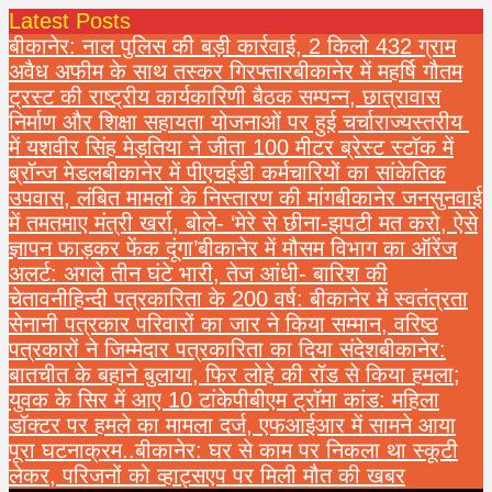
Latest Posts
बीकानेर: नाल पुलिस की बड़ी कार्रवाई, 2 किलो 432 ग्राम
अवैध अफीम के साथ तस्कर गिरफ्तार
बीकानेर में महर्षि गौतम
ट्रस्ट की राष्ट्रीय कार्यकारिणी बैठक सम्पन्न, छात्रावास
निर्माण और शिक्षा सहायता योजनाओं पर हुई चर्चा
राज्यस्तरीय
में यशवीर सिंह मेड़तिया ने जीता 100 मीटर ब्रेस्ट स्टॉक में
ब्रॉन्ज मेडल
बीकानेर में पीएचईडी कर्मचारियों का सांकेतिक
उपवास, लंबित मामलों के निस्तारण की मांग
बीकानेर जनसुनवाई
में तमतमाए मंत्री खर्रा, बोले- ‘मेरे से छीना-झपटी मत करो, ऐसे
ज्ञापन फाड़कर फेंक दूंगा’
बीकानेर में मौसम विभाग का ऑरेंज
अलर्ट: अगले तीन घंटे भारी, तेज आंधी- बारिश की
चेतावनी
हिन्दी पत्रकारिता के 200 वर्ष: बीकानेर में स्वतंत्रता
सेनानी पत्रकार परिवारों का जार ने किया सम्मान, वरिष्ठ
पत्रकारों ने जिम्मेदार पत्रकारिता का दिया संदेश
बीकानेर:
बातचीत के बहाने बुलाया, फिर लोहे की रॉड से किया हमला;
युवक के सिर में आए 10 टांके
पीबीएम ट्रॉमा कांड: महिला
डॉक्टर पर हमले का मामला दर्ज, एफआईआर में सामने आया
पूरा घटनाक्रम..
बीकानेर: घर से काम पर निकला था स्कूटी
लेकर, परिजनों को व्हाट्सएप पर मिली मौत की खबर