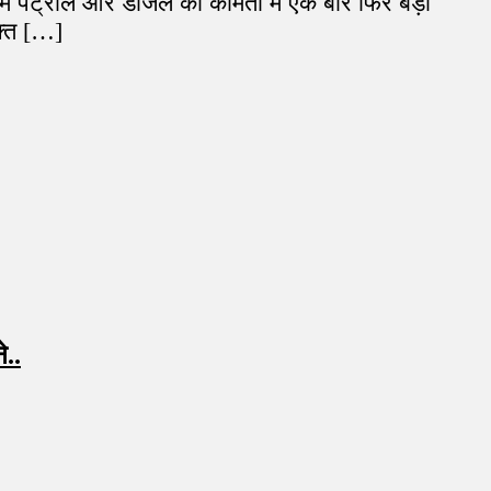
 पेट्रोल और डीजल की कीमतों में एक बार फिर बड़ी
क्त […]
े..