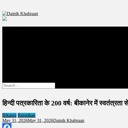
Dainik Khabraan
Bikaner Local News Portal
बीकानेर
राजस्थान
दुनिया
देश
राजनीति
चिकित्सा
राशिफल
रोजगार
शिक्षा
site mode button
Search
for:
हिन्दी पत्रकारिता के 200 वर्ष: बीकानेर में स्वतंत्रता
Bikaner
Rajasthan
May 31, 2026
May 31, 2026
Dainik Khabraan