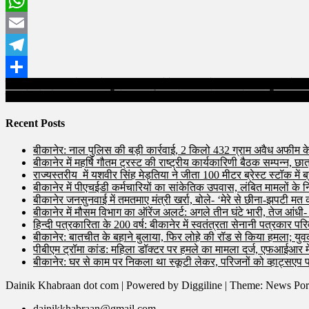
Twitter
WhatsApp
Email
Telegram
Post
बीकानेर: बातचीत के बहाने बुलाया, फिर लोहे की रॉड से किया हमला; युवक के सि
Share
बीकानेर में मौसम विभाग का ऑरेंज अलर्ट: अगले तीन घंटे भारी, तेज आंधी- बारिश
navigation
Recent Posts
बीकानेर: नाल पुलिस की बड़ी कार्रवाई, 2 किलो 432 ग्राम अवैध अफीम क
बीकानेर में महर्षि गौतम ट्रस्ट की राष्ट्रीय कार्यकारिणी बैठक सम्पन्न, छ
राज्यस्तरीय में यशवीर सिंह मेड़तिया ने जीता 100 मीटर ब्रेस्ट स्टॉक में ब
बीकानेर में पीएचईडी कर्मचारियों का सांकेतिक उपवास, लंबित मामलों के न
बीकानेर जनसुनवाई में तमतमाए मंत्री खर्रा, बोले- ‘मेरे से छीना-झपटी मत 
बीकानेर में मौसम विभाग का ऑरेंज अलर्ट: अगले तीन घंटे भारी, तेज आंधी
हिन्दी पत्रकारिता के 200 वर्ष: बीकानेर में स्वतंत्रता सेनानी पत्रकार पर
बीकानेर: बातचीत के बहाने बुलाया, फिर लोहे की रॉड से किया हमला; युवक
पीबीएम ट्रॉमा कांड: महिला डॉक्टर पर हमले का मामला दर्ज, एफआईआर मे
बीकानेर: घर से काम पर निकला था स्कूटी लेकर, परिजनों को व्हाट्सएप
Dainik Khabraan dot com | Powered by Diggiline
|
Theme: News Por
dainikkhabraan@gmail.com