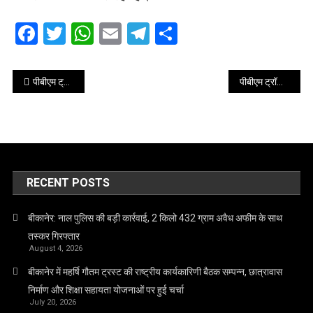
Facebook
Twitter
WhatsApp
Email
Telegram
Share
Post
पीबीएम ट्रॉमा सेंटर में हंगामा, मारपीट के आरोप के बाद रेजिडेंट डॉक्टरों ने किया कार्य-बहिष्कार
पीबीएम ट्रॉमा कांड: महिला डॉक्टर पर हमले का मामला दर्ज, एफआईआर में सामने आया पूरा घटनाक्रम..
navigation
RECENT POSTS
बीकानेर: नाल पुलिस की बड़ी कार्रवाई, 2 किलो 432 ग्राम अवैध अफीम के साथ
तस्कर गिरफ्तार
August 4, 2026
बीकानेर में महर्षि गौतम ट्रस्ट की राष्ट्रीय कार्यकारिणी बैठक सम्पन्न, छात्रावास
निर्माण और शिक्षा सहायता योजनाओं पर हुई चर्चा
July 20, 2026