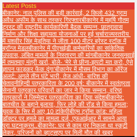
Latest Posts
बीकानेर: नाल पुलिस की बड़ी कार्रवाई, 2 किलो 432 ग्राम
अवैध अफीम के साथ तस्कर गिरफ्तार
बीकानेर में महर्षि गौतम
ट्रस्ट की राष्ट्रीय कार्यकारिणी बैठक सम्पन्न, छात्रावास
निर्माण और शिक्षा सहायता योजनाओं पर हुई चर्चा
राज्यस्तरीय
में यशवीर सिंह मेड़तिया ने जीता 100 मीटर ब्रेस्ट स्टॉक में
ब्रॉन्ज मेडल
बीकानेर में पीएचईडी कर्मचारियों का सांकेतिक
उपवास, लंबित मामलों के निस्तारण की मांग
बीकानेर जनसुनवाई
में तमतमाए मंत्री खर्रा, बोले- ‘मेरे से छीना-झपटी मत करो, ऐसे
ज्ञापन फाड़कर फेंक दूंगा’
बीकानेर में मौसम विभाग का ऑरेंज
अलर्ट: अगले तीन घंटे भारी, तेज आंधी- बारिश की
चेतावनी
हिन्दी पत्रकारिता के 200 वर्ष: बीकानेर में स्वतंत्रता
सेनानी पत्रकार परिवारों का जार ने किया सम्मान, वरिष्ठ
पत्रकारों ने जिम्मेदार पत्रकारिता का दिया संदेश
बीकानेर:
बातचीत के बहाने बुलाया, फिर लोहे की रॉड से किया हमला;
युवक के सिर में आए 10 टांके
पीबीएम ट्रॉमा कांड: महिला
डॉक्टर पर हमले का मामला दर्ज, एफआईआर में सामने आया
पूरा घटनाक्रम..
बीकानेर: घर से काम पर निकला था स्कूटी
लेकर, परिजनों को व्हाट्सएप पर मिली मौत की खबर