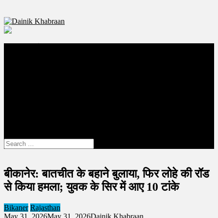
Dainik Khabraan
Bikaner Local News Portal
बीकानेर
राजस्थान
दुनिया
देश
राजनीति
चिकित्सा
राशिफल
रोजगार
शिक्षा
site mode button
Search
for:
बीकानेर: बातचीत के बहाने बुलाया, फिर लोहे की रॉड
से किया हमला; युवक के सिर में आए 10 टांके
Bikaner
Rajasthan
May 31, 2026
May 31, 2026
Dainik Khabraan