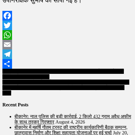
उपनिरीक्षक सुभाष को सौंपी गई है।
Facebook
Twitter
WhatsApp
Email
Telegram
Post
पीबीएम ट्रॉमा कांड: महिला डॉक्टर पर हमले का मामला दर्ज, एफआईआर में
Share
सामने आया पूरा घटनाक्रम..
navigation
हिन्दी पत्रकारिता के 200 वर्ष: बीकानेर में स्वतंत्रता सेनानी पत्रकार परिवारों
का जार ने किया सम्मान, वरिष्ठ पत्रकारों ने जिम्मेदार पत्रकारिता का दिया
संदेश
Recent Posts
बीकानेर: नाल पुलिस की बड़ी कार्रवाई, 2 किलो 432 ग्राम अवैध अफीम
के साथ तस्कर गिरफ्तार
August 4, 2026
बीकानेर में महर्षि गौतम ट्रस्ट की राष्ट्रीय कार्यकारिणी बैठक सम्पन्न,
छात्रावास निर्माण और शिक्षा सहायता योजनाओं पर हुई चर्चा
July 20,