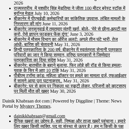
2026
राज्यस्तरीय में यशवीर सिंह मेड़तिया ने जीता 100 मीटर ब्रेस्ट स्टॉक में
ब्रॉन्ज मेडल
July 10, 2026
बीकानेर में पीएचईडी कर्मचारियों का सांकेतिक उपवास, लंबित मामलों के
निस्तारण की मांग
June 11, 2026
बीकानेर जनसुनवाई में तमतमाए मंत्री खर्रा, बोले- ‘मेरे से छीना-झपटी मत
करो, ऐसे ज्ञापन फाड़कर फेंक दूंगा’
June 3, 2026
बीकानेर में मौसम विभाग का ऑरेंज अलर्ट: अगले तीन घंटे भारी, तेज
आंधी- बारिश की चेतावनी
May 31, 2026
हिन्दी पत्रकारिता के 200 वर्ष: बीकानेर में स्वतंत्रता सेनानी पत्रकार
परिवारों का जार ने किया सम्मान, वरिष्ठ पत्रकारों ने जिम्मेदार
पत्रकारिता का दिया संदेश
May 31, 2026
बीकानेर: बातचीत के बहाने बुलाया, फिर लोहे की रॉड से किया हमला;
युवक के सिर में आए 10 टांके
May 31, 2026
पीबीएम ट्रॉमा कांड: महिला डॉक्टर पर हमले का मामला दर्ज, एफआईआर
में सामने आया पूरा घटनाक्रम..
May 31, 2026
बीकानेर: घर से काम पर निकला था स्कूटी लेकर, परिजनों को व्हाट्सएप
पर मिली मौत की खबर
May 30, 2026
Dainik Khabraan dot com | Powered by Diggiline
|
Theme: News
Portal by
Mystery Themes
.
dainikkhabraan@gmail.com
दैनिक खबरां का उद्देश्य है- सही, निष्पक्ष और ताज़ा खबरें पहुंचाना। हमारे
लिए खबर किसी व्यक्ति, पद या संस्था से ऊपर है। हम न किसी के पक्ष