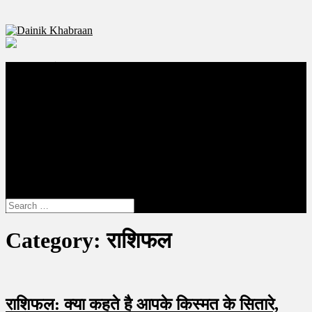
Dainik Khabraan
Bikaner Local News Portal
बीकानेर
राजस्थान
दुनिया
देश
राजनीति
चिकित्सा
राशिफल
रोजगार
शिक्षा
site mode button
Search
for:
Category:
राशिफल
राशिफल: क्या कहते है आपके किस्मत के सितारे,