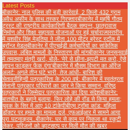
Latest Posts
बीकानेर: नाल पुलिस की बड़ी कार्रवाई, 2 किलो 432 ग्राम
अवैध अफीम के साथ तस्कर गिरफ्तार
बीकानेर में महर्षि गौतम
ट्रस्ट की राष्ट्रीय कार्यकारिणी बैठक सम्पन्न, छात्रावास
निर्माण और शिक्षा सहायता योजनाओं पर हुई चर्चा
राज्यस्तरीय
में यशवीर सिंह मेड़तिया ने जीता 100 मीटर ब्रेस्ट स्टॉक में
ब्रॉन्ज मेडल
बीकानेर में पीएचईडी कर्मचारियों का सांकेतिक
उपवास, लंबित मामलों के निस्तारण की मांग
बीकानेर जनसुनवाई
में तमतमाए मंत्री खर्रा, बोले- ‘मेरे से छीना-झपटी मत करो, ऐसे
ज्ञापन फाड़कर फेंक दूंगा’
बीकानेर में मौसम विभाग का ऑरेंज
अलर्ट: अगले तीन घंटे भारी, तेज आंधी- बारिश की
चेतावनी
हिन्दी पत्रकारिता के 200 वर्ष: बीकानेर में स्वतंत्रता
सेनानी पत्रकार परिवारों का जार ने किया सम्मान, वरिष्ठ
पत्रकारों ने जिम्मेदार पत्रकारिता का दिया संदेश
बीकानेर:
बातचीत के बहाने बुलाया, फिर लोहे की रॉड से किया हमला;
युवक के सिर में आए 10 टांके
पीबीएम ट्रॉमा कांड: महिला
डॉक्टर पर हमले का मामला दर्ज, एफआईआर में सामने आया
पूरा घटनाक्रम..
बीकानेर: घर से काम पर निकला था स्कूटी
लेकर, परिजनों को व्हाट्सएप पर मिली मौत की खबर